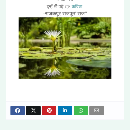
इन्हें भी पढ़ें 👉
कविता
-राजकपूर राजपूत''राज''