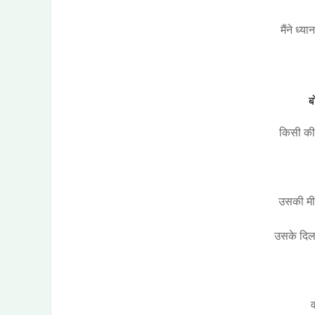
मैंने ध्य
ब
किसी की 
उसकी मीठ
उसके दिल
व