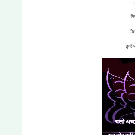
फि
फि
इन्हें