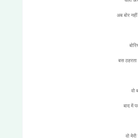
चलो अच्
अब बोर नहीं 
बोरिय
बस ठहरता नह
वो ब
बाद में 
वो मेर