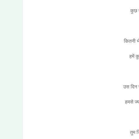
कुछ 
कितनी भी
हमें 
उस दिन ज
हमसे ज्
तुम ज